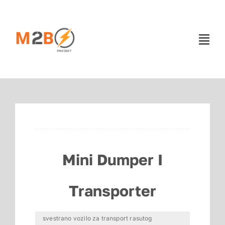
Skip
to
content
Togg
Navi
Početna
Jednostavno do najma
Dizalice
Mini Dumper I
Strojevi i alati
Transporter
Kontakt
svestrano vozilo za transport rasutog