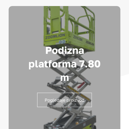
Podizna
platforma 7.80
m
Pogledaje proizvod