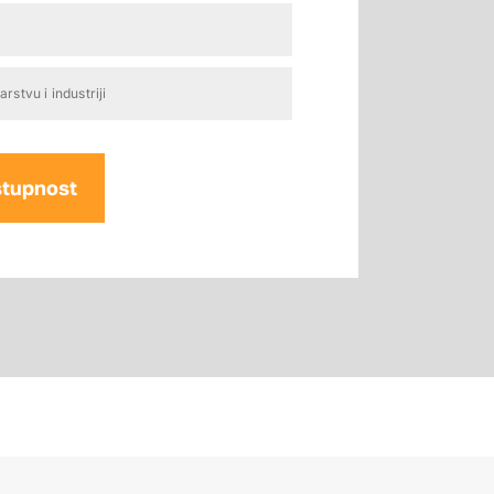
stvu i industriji
stupnost