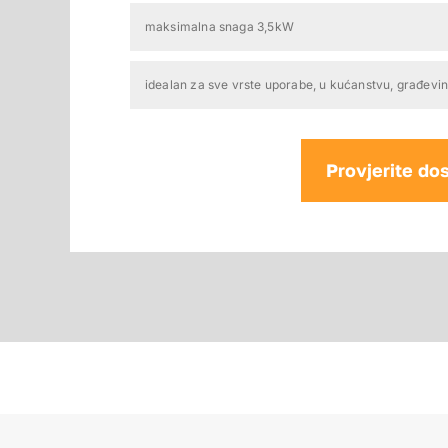
maksimalna snaga 3,5kW
idealan za sve vrste uporabe, u kućanstvu, građevinar
Provjerite do