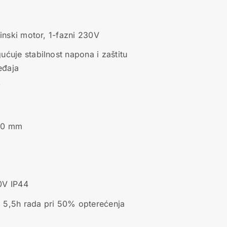
zinski motor, 1-fazni 230V
ućuje stabilnost napona i zaštitu
ređaja
W
450 mm
0V IP44
 5,5h rada pri 50% opterećenja