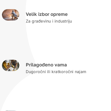
Velik izbor opreme
Za građevinu i industriju
Prilagođeno vama
Dugoročni ili kratkoročni najam