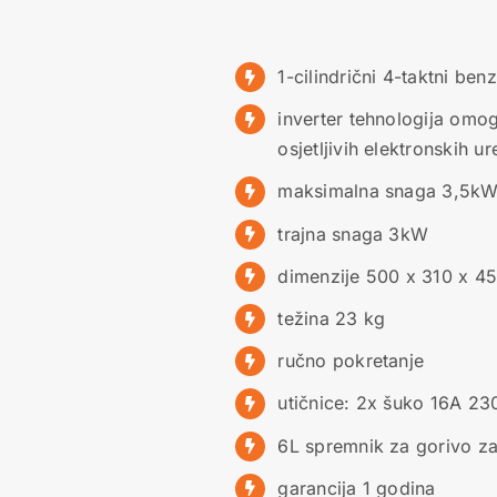
1-cilindrični 4-taktni ben
inverter tehnologija omog
osjetljivih elektronskih u
maksimalna snaga 3,5k
trajna snaga 3kW
dimenzije 500 x 310 x 
težina 23 kg
ručno pokretanje
utičnice: 2x šuko 16A 23
6L spremnik za gorivo za
garancija 1 godina