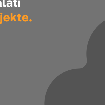
alati
jekte.