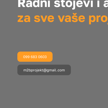
Radni stojevi i 
za sve vaše pro
099 683 0603
m2bprojekt@gmail.com